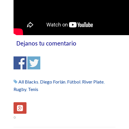
Dejanos tu comentario
All Blacks
,
Diego Forlán
,
Fútbol
,
River Plate
,
Rugby
,
Tenis
0