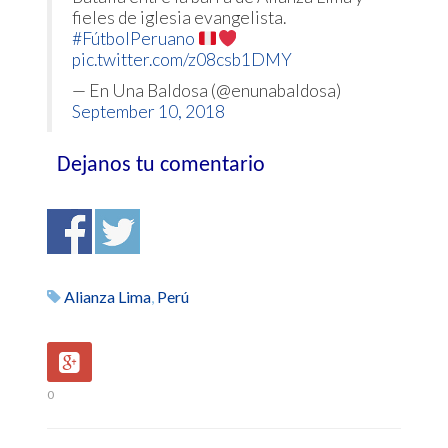
fieles de iglesia evangelista.
#FútbolPeruano
pic.twitter.com/z08csb1DMY
— En Una Baldosa (@enunabaldosa)
September 10, 2018
Dejanos tu comentario
Alianza Lima
,
Perú
0