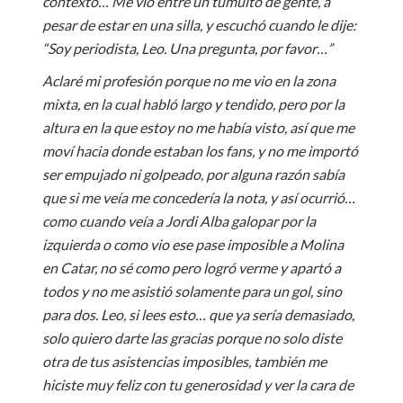
contexto… Me vio entre un tumulto de gente, a
pesar de estar en una silla, y escuchó cuando le dije:
“Soy periodista, Leo. Una pregunta, por favor…”
Aclaré mi profesión porque no me vio en la zona
mixta, en la cual habló largo y tendido, pero por la
altura en la que estoy no me había visto, así que me
moví hacia donde estaban los fans, y no me importó
ser empujado ni golpeado, por alguna razón sabía
que si me veía me concedería la nota, y así ocurrió…
como cuando veía a Jordi Alba galopar por la
izquierda o como vio ese pase imposible a Molina
en Catar, no sé como pero logró verme y apartó a
todos y no me asistió solamente para un gol, sino
para dos. Leo, si lees esto… que ya sería demasiado,
solo quiero darte las gracias porque no solo diste
otra de tus asistencias imposibles, también me
hiciste muy feliz con tu generosidad y ver la cara de