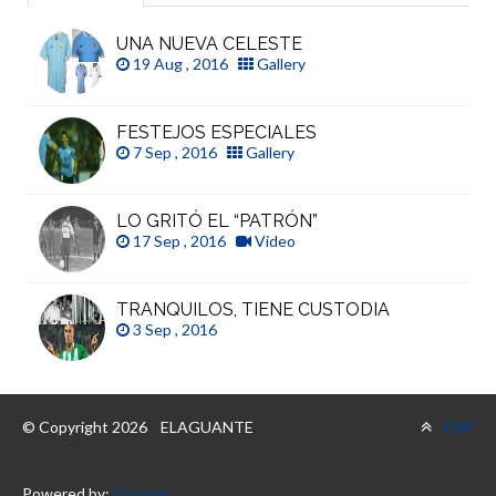
UNA NUEVA CELESTE
19 Aug , 2016
Gallery
FESTEJOS ESPECIALES
7 Sep , 2016
Gallery
LO GRITÓ EL “PATRÓN”
17 Sep , 2016
Video
TRANQUILOS, TIENE CUSTODIA
3 Sep , 2016
© Copyright 2026
ELAGUANTE
TOP
Powered by:
Opratel