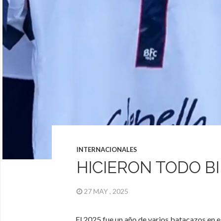
INTERNACIONALES
HICIERON TODO B
27 MAY , 2025
El 2025 fue un año de varios batacazos en el