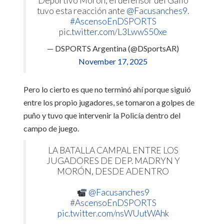
Deportivo Morón, el defensor del Gallo
tuvo esta reacción ante
@Facusanches9
.
#AscensoEnDSPORTS
pic.twitter.com/L3LwwS50xe
— DSPORTS Argentina (@DSportsAR)
November 17, 2025
Pero lo cierto es que no terminó ahí porque siguió
entre los propio jugadores, se tomaron a golpes de
puño y tuvo que intervenir la Policía dentro del
campo de juego.
LA BATALLA CAMPAL ENTRE LOS
JUGADORES DE DEP. MADRYN Y
MORÓN, DESDE ADENTRO
@Facusanches9
#AscensoEnDSPORTS
pic.twitter.com/nsWUutWAhk