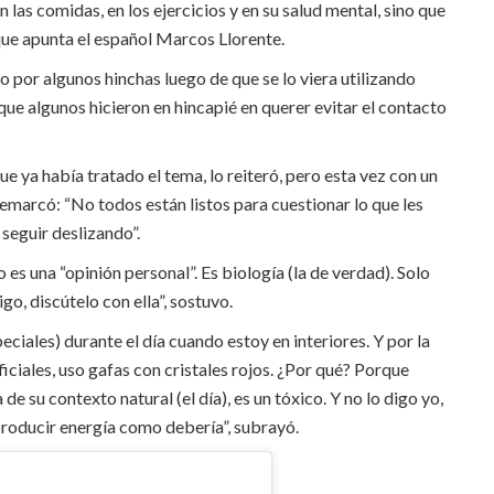
 las comidas, en los ejercicios y en su salud mental, sino que
 que apunta el español Marcos Llorente.
ado por algunos hinchas luego de que se lo viera utilizando
 que algunos hicieron en hincapié en querer evitar el contacto
e ya había tratado el tema, lo reiteró, pero esta vez con un
remarcó: “No todos están listos para cuestionar lo que les
 seguir deslizando”.
es una “opinión personal”. Es biología (la de verdad). Solo
igo, discútelo con ella”, sostuvo.
peciales) durante el día cuando estoy en interiores. Y por la
ficiales, uso gafas con cristales rojos. ¿Por qué? Porque
 de su contexto natural (el día), es un tóxico. Y no lo digo yo,
producir energía como debería”, subrayó.