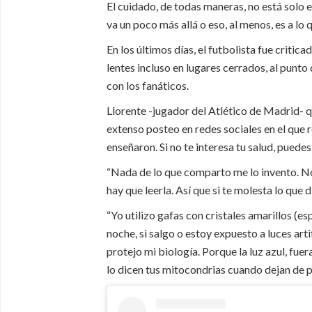
El cuidado, de todas maneras, no está solo en
va un poco más allá o eso, al menos, es a lo
En los últimos días, el futbolista fue critic
lentes incluso en lugares cerrados, al punto
con los fanáticos.
Llorente -jugador del Atlético de Madrid- qu
extenso posteo en redes sociales en el que 
enseñaron. Si no te interesa tu salud, puedes
“Nada de lo que comparto me lo invento. No 
hay que leerla. Así que si te molesta lo que d
“Yo utilizo gafas con cristales amarillos (es
noche, si salgo o estoy expuesto a luces arti
protejo mi biología. Porque la luz azul, fuera
lo dicen tus mitocondrias cuando dejan de 