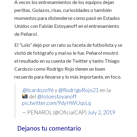
A veces los entrenamientos de los equipos dejan
perlitas. Golazos, risas, curiosidades o también
momentos para distenderse como pasó en Estados
Unidos con Fabián Estoyanoff en el entrenamiento
de Peñarol.
El “Lolo” dejó por un rato su faceta de futbolista y se
vistió de fotógrafo y mal no le fue. Peñarol mostró
el resultado en su cuenta de Twitter y tanto Thiago
Cardozo como Rodrigo Rojo tienen un buen
recuerdo para llevarse y lo más importante, en foco.
.
@tcardozo96
y
@RodrigoRojo21
en la
del
@loloestoyanoff
pic.twitter.com/9dyHWUqsLq
— PEÑAROL (@OficialCAP)
July 2, 2019
Dejanos tu comentario