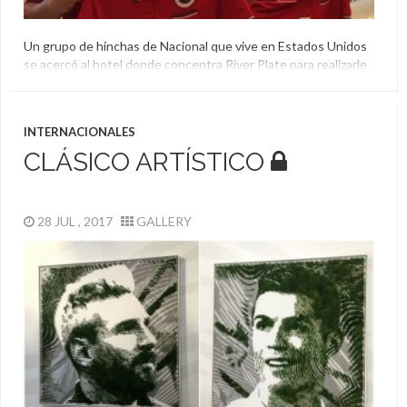
Un grupo de hinchas de Nacional que vive en Estados Unidos
se acercó al hotel donde concentra River Plate para realizarle
un homenaje a Marcelo Gallardo por sus años en el club
tricolor.
Estados Unidos
,
Homenaje
,
Marcelo Gallardo
,
Nacional
,
INTERNACIONALES
Orlando
CLÁSICO ARTÍSTICO
28 JUL , 2017
GALLERY