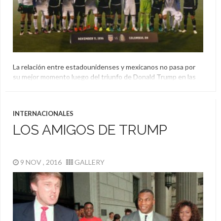
La relación entre estadounidenses y mexicanos no pasa por
su mejor momento luego del triunfo de Donald Trump en las
últimas elecciones y su discurso durante la campaña, pero
ambas selecciones se cruzaron ayer y dieron un buen
mensaje.
INTERNACIONALES
Donald Trump
,
Estados Unidos
,
Mensaje
,
México
LOS AMIGOS DE TRUMP
9 NOV , 2016
GALLERY