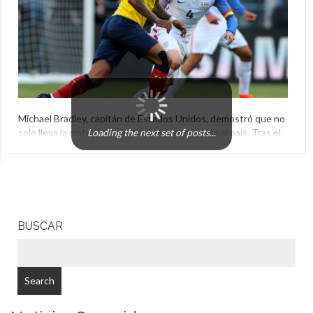
Michael Bradley, capitán de Estados Unidos, demostró que no
solo lleva la cinta sino que también representa al país. Tras el
Loading the next set of posts...
partido ante Ecuador tomó una decisión y colaboró con las
victimas del atentado de Orlando.
Capitán
,
El Aguante
,
Estados Unidos
,
Michael Bradley
,
Orlando
BUSCAR