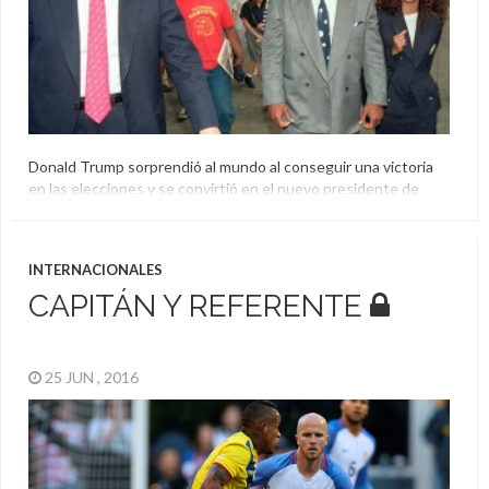
Donald Trump sorprendió al mundo al conseguir una victoria
en las elecciones y se convirtió en el nuevo presidente de
Estados Unidos. Varios deportistas apoyaron su campaña,
entre ellos Mike Tyson y Dennis Rodman.
Deportistas
,
Donald Trump
,
Elecciones
,
Estados Unidos
INTERNACIONALES
CAPITÁN Y REFERENTE
25 JUN , 2016