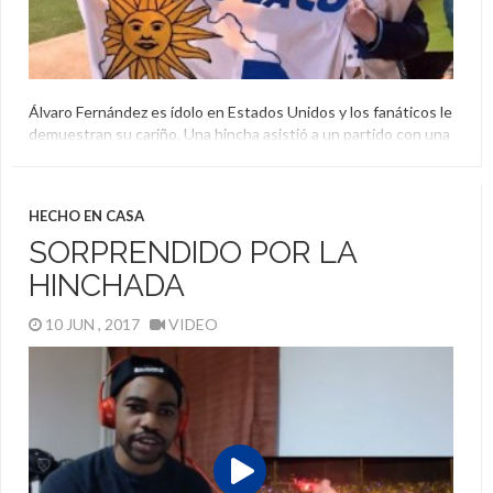
Álvaro Fernández es ídolo en Estados Unidos y los fanáticos le
demuestran su cariño. Una hincha asistió a un partido con una
bandera personalizada y le hizo un pedido especial para
compartir una bebida.
Álvaro Fernández
,
Estados Unidos
,
Flaco
,
Hinchas
,
Seattle
HECHO EN CASA
Sounders
SORPRENDIDO POR LA
HINCHADA
10 JUN , 2017
VIDEO