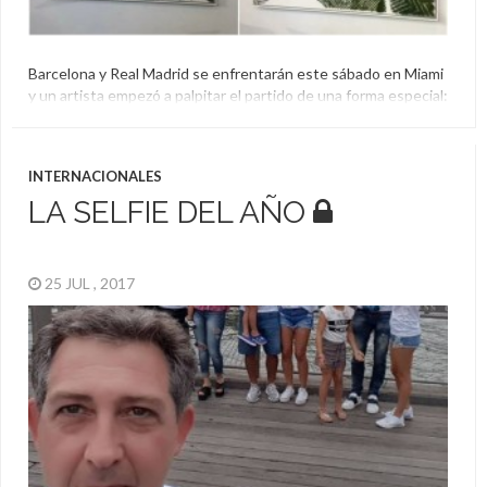
Barcelona y Real Madrid se enfrentarán este sábado en Miami
y un artista empezó a palpitar el partido de una forma especial:
una exposición en la que se ven las estrellas pero retratadas
en musgo.
Barcelona
,
Clásico
,
Estados Unidos
,
Musgo
,
Real Madrid
INTERNACIONALES
LA SELFIE DEL AÑO
25 JUL , 2017