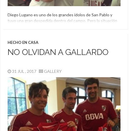
Diego Lugano es uno de los grandes ídolos de San Pablo y
tuvo una gran despedida dentro del campo. Pero la situación
no quedó ahí y desde el club brasileño lo siguen mimando: le
prepararon un documental.
Brasil
,
Diego Lugano
,
Homenaje
,
San Pablo
HECHO EN CASA
NO OLVIDAN A GALLARDO
31 JUL , 2017
GALLERY