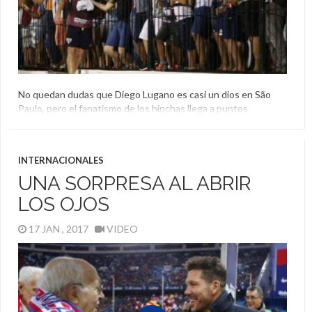
No quedan dudas que Diego Lugano es casi un dios en São
Paulo, pero el fanatismo de los hinchas llega a puntos
extremos. Una familia le presentó su hijo al que bautizó con el
nombre y el apellido de la Tota.
Diego Lugano
,
Homenaje
,
Niño
,
Sao Paulo
INTERNACIONALES
UNA SORPRESA AL ABRIR
LOS OJOS
17 JAN , 2017
VIDEO