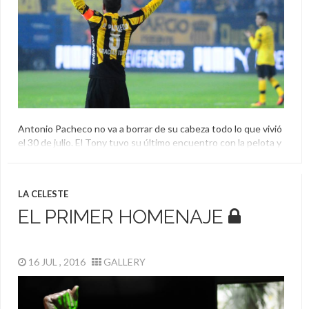
Antonio Pacheco no va a borrar de su cabeza todo lo que vivió
el 30 de julio. El Tony tuvo su último encuentro con la pelota y
los hinchas de su club, Peñarol, y lo pasó de una forma intensa.
Mirá las mejores fotos del homenaje al ídolo aurinegro.
Antonio Pacheco
,
Despedida
,
El Aguante
,
Homenaje
,
LA CELESTE
Peñarol
EL PRIMER HOMENAJE
16 JUL , 2016
GALLERY