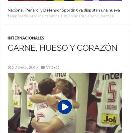
Nacional, Peñarol y Defensor Sporting ya disputan una nueva
temporada pero los cambios siguen apareciendo. Los tres
equipos tendrán nuevas camiseta y en redes sociales hubo
muchos comentarios.
Camiseta
,
Defensor
,
Homenaje
,
Nacional
,
Peñarol
INTERNACIONALES
CARNE, HUESO Y CORAZÓN
22 DEC , 2017
VIDEO