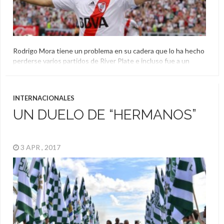
Rodrigo Mora tiene un problema en su cadera que lo ha hecho
perderse varios partidos de River Plate e incluso fue a un
curandero para buscar solución. La hinchada Millonaria no es
ajena al problema y lo recordó en el minuto 7 del partido.
Argentina
,
Homenaje
,
River Plate
,
Rodrigo Mora
INTERNACIONALES
UN DUELO DE “HERMANOS”
3 APR , 2017