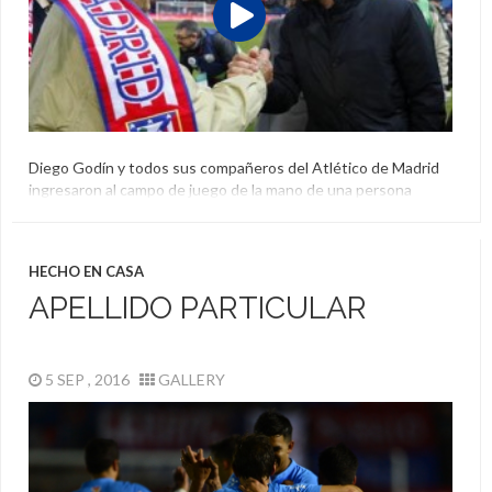
Diego Godín y todos sus compañeros del Atlético de Madrid
ingresaron al campo de juego de la mano de una persona
mayor. Detrás del gesto existe un homenaje muy emotivo del
club a los socios más antiguos.
Atlético De Madrid
,
Homenaje
,
Socios
,
Veteranos
,
Vitalicios
HECHO EN CASA
APELLIDO PARTICULAR
5 SEP , 2016
GALLERY