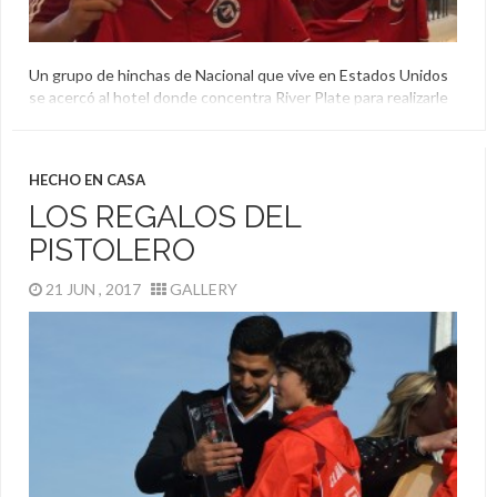
Un grupo de hinchas de Nacional que vive en Estados Unidos
se acercó al hotel donde concentra River Plate para realizarle
un homenaje a Marcelo Gallardo por sus años en el club
tricolor.
Estados Unidos
,
Homenaje
,
Marcelo Gallardo
,
Nacional
,
HECHO EN CASA
Orlando
LOS REGALOS DEL
PISTOLERO
21 JUN , 2017
GALLERY