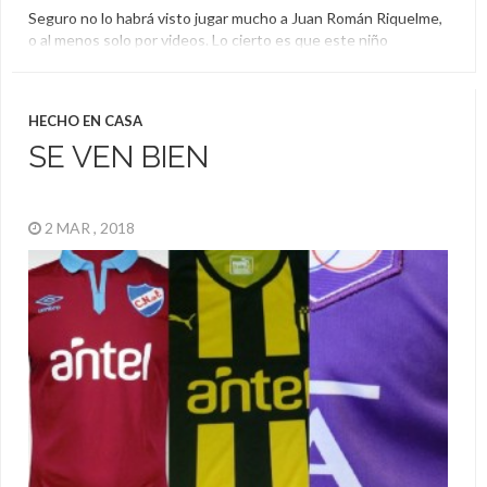
Seguro no lo habrá visto jugar mucho a Juan Román Riquelme,
o al menos solo por videos. Lo cierto es que este niño
homenajeó a uno de los mejores número 10 del fútbol con una
de sus jugadas más célebres: el caño a Yepes. Lautaro tiene
tan solo 8 años, es de Rio Cuarto y […]
HECHO EN CASA
Homenaje
,
Juan Román Riquelme
SE VEN BIEN
2 MAR , 2018