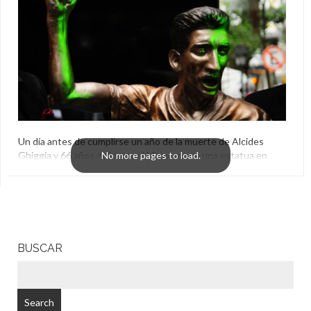
Un día antes de cumplirse un año de la muerte de Alcides
Ghiggia y 66 años de lograr el Maracanazo, una estatua en
homenaje al autor del histórico gol fue inaugurada en el
centro de Montevideo.
Alcides Ghiggia
,
El Aguante
,
Estatua
,
Homenaje
,
Uruguay
BUSCAR