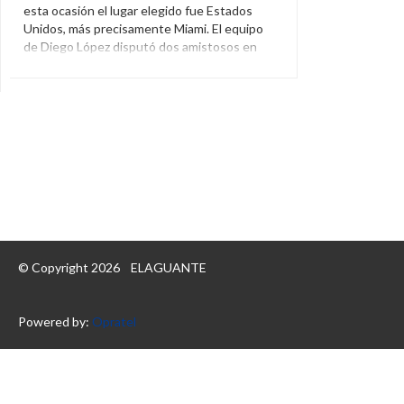
esta ocasión el lugar elegido fue Estados
Unidos, más precisamente Miami. El equipo
de Diego López disputó dos amistosos en
suelo norteamericano donde tuvo
resultados dispares. Pese a que cerró con
victoria por 4-1 la gira por América del Norte,
no […]
Estados Unidos
,
Miami
,
Peñarol
© Copyright 2026
ELAGUANTE
Powered by:
Opratel