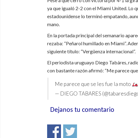
Pese a que cerró con victoria por 4-1 la gi
ya que igualó 2-2 con el Miami United. Lo q
estadounidense lo terminó empatando, aunq
mano.
En la portada principal del semanario apar
rezaba: “Peñarol humillado en Miami”. Adem
siguiente título: “Vergüenza internacional”.
El periodista uruguayo Diego Tabáres, radi
con bastante razón afirmó: “
Me parece que s
Me parece que se les fue la moto
— DIEGO TABARES (@tabaresdieg
Dejanos tu comentario