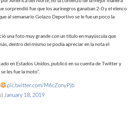
ra por América del Norte, no la comenzó de la mejor manera
ue sorprendió fue que los aurinegros ganaban 2-0 y el elenco
ue al semanario Golazo Deportivo se le fue un poco la
eció una foto muy grande con un título en mayúscula que
ás, dentro del mismo se podía apreciar en la nota el
cado en Estados Unidos, publicó en su cuenta de Twitter y
e les fue la moto”.
pic.twitter.com/M6cZonyPjb
o)
January 18, 2019