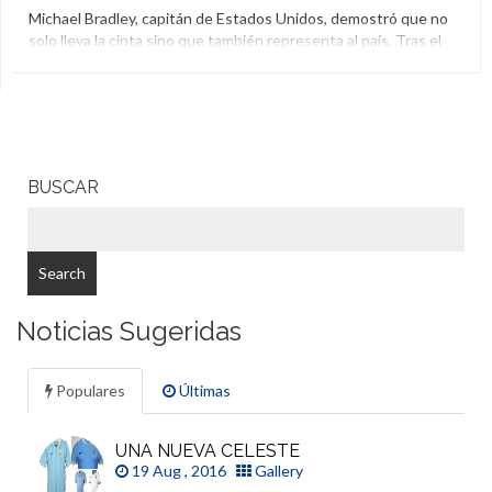
Michael Bradley, capitán de Estados Unidos, demostró que no
solo lleva la cinta sino que también representa al país. Tras el
partido ante Ecuador tomó una decisión y colaboró con las
victimas del atentado de Orlando.
Capitán
,
El Aguante
,
Estados Unidos
,
Michael Bradley
,
Orlando
BUSCAR
Noticias Sugeridas
Populares
Últimas
UNA NUEVA CELESTE
19 Aug , 2016
Gallery