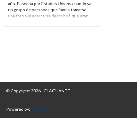
año. Paseaba por Estados Unidos cuando vio
un grupo de personas que iban a tomarse
una foto y al acercarse descubrió que eran
varias estrellas de Barcelona.
Barcelona
,
Estados Unidos
,
Esteban
Quaglia
,
Lionel Messi
,
Luis Suárez
,
Sergio
Busquets
© Copyright 2026
ELAGUANTE
Powered by:
Opratel