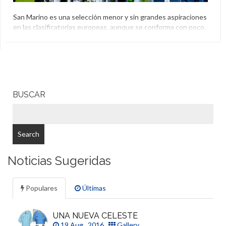
San Marino es una selección menor y sin grandes aspiraciones
en las clasificatorias europeas, aunque se conforma con poco.
Ayer empató el encuentro ante Noruega y volvieron a gritar
un tanto como visitante tras 15 años. En la televisión noruega
no lo podían creer y apagaron las luces del estudio para
reflejar su situación.
Noruega
,
Reacción
,
San Marino
,
Televisión
BUSCAR
Noticias Sugeridas
Populares
Últimas
UNA NUEVA CELESTE
19 Aug , 2016
Gallery