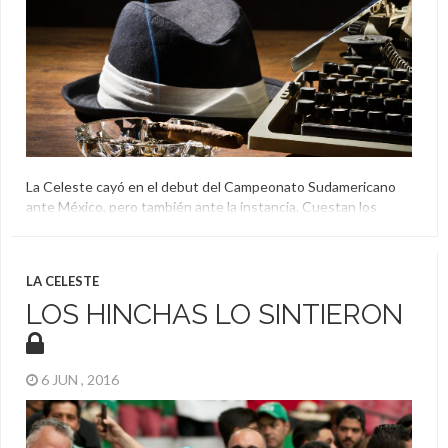
La Celeste cayó en el debut del Campeonato Sudamericano
ante México, pero también ante la instancia. Cuestan los
lunes, cuesta levantarse de la siesta y cuesta jugar el primer
partido de un torneo. El Profesor Hermes J. Sanabria analiza la
derrota y mantiene a Uruguay como candidato.
LA CELESTE
Hermes J. Sanabria
,
México
,
Uruguay
LOS HINCHAS LO SINTIERON
6 JUN , 2016