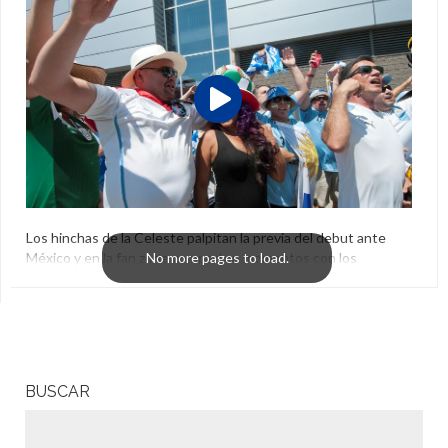
Los hinchas de la Celeste palpitan la previa del debut ante
México y en la fan zone comparten momentos con los
fanáticos aztecas. Mirá las mejores imágenes:
Copa América Centenario
,
México
,
Uruguay
BUSCAR