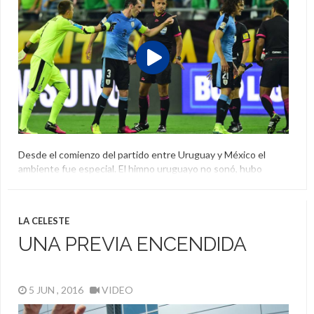
Desde el comienzo del partido entre Uruguay y México el
ambiente fue especial. El himno uruguayo no sonó, hubo
problemas en las tribunas y el nerviosismo se trasladó a la
cancha. Mirá videos y fotos:
Copa América Centenario
,
México
,
Uruguay
LA CELESTE
UNA PREVIA ENCENDIDA
5 JUN , 2016
VIDEO