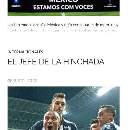
Un terremoto azotó a México y dejó centenares de muertos y
muchos problemas. Los jugadores de fútbol no fueron ajenos
a esta situación y enviaron sus mensajes de apoyo.
Ciudad De México
,
Fútbol
,
Jugadores
,
México
,
Terremoto
INTERNACIONALES
EL JEFE DE LA HINCHADA
13 SEP , 2017