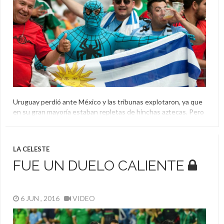
Uruguay perdió ante México y las tribunas explotaron, ya que
en su gran mayoría estaban repletas de hinchas aztecas. Pero
entre tanto verde habían algunos hinchas uruguayos. ¿Cómo
vivieron el encuentro? ¿Los trataron bien?
Copa América Centenario
,
Hinchas
,
México
,
Uruguay
LA CELESTE
FUE UN DUELO CALIENTE
6 JUN , 2016
VIDEO