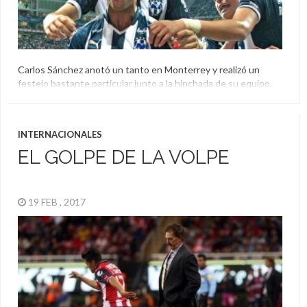
Carlos Sánchez anotó un tanto en Monterrey y realizó un
festejo bastante particular junto a la hinchada de su equipo.
Prometió que la celebración va a ser habitual y uno de sus
compañeros le realizó una gastada.
Carlos Sánchez
,
México
,
Monterrey
,
Rayados
INTERNACIONALES
EL GOLPE DE LA VOLPE
19 FEB , 2017