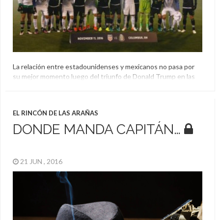
La relación entre estadounidenses y mexicanos no pasa por
su mejor momento luego del triunfo de Donald Trump en las
últimas elecciones y su discurso durante la campaña, pero
ambas selecciones se cruzaron ayer y dieron un buen
mensaje.
EL RINCÓN DE LAS ARAÑAS
Donald Trump
,
Estados Unidos
,
Mensaje
,
México
DONDE MANDA CAPITÁN…
21 JUN , 2016