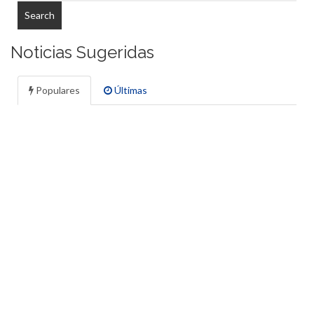
Noticias Sugeridas
Populares
Últimas
UNA NUEVA CELESTE
19 Aug , 2016
Gallery
FESTEJOS ESPECIALES
7 Sep , 2016
Gallery
LO GRITÓ EL “PATRÓN”
17 Sep , 2016
Video
TRANQUILOS, TIENE CUSTODIA
3 Sep , 2016