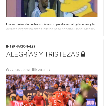
Los usuarios de redes sociales no perdonan ningún error y la
derrota Argentina ante Chile no pasó por alto. Lionel Messi y
Gonzalo Higuaín fueron los preferidos para los “memes”:
Argentina
,
Chile
,
Copa América Centenario
,
El Aguante
,
Memes
INTERNACIONALES
ALEGRÍAS Y TRISTEZAS
27 JUN , 2016
GALLERY