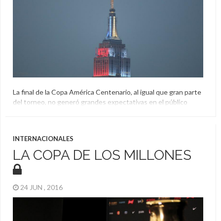
La final de la Copa América Centenario, al igual que gran parte
del torneo, no generó grandes expectativas en el público
estadounidense, pero si en algunos lugares icónicos. Tan así
es que el Empire State tomó un color especial y homenajeó a
las finalistas..
INTERNACIONALES
Argentina
,
Chile
,
Copa América Centenario
,
El Aguante
,
LA COPA DE LOS MILLONES
Empire State
,
Final
24 JUN , 2016