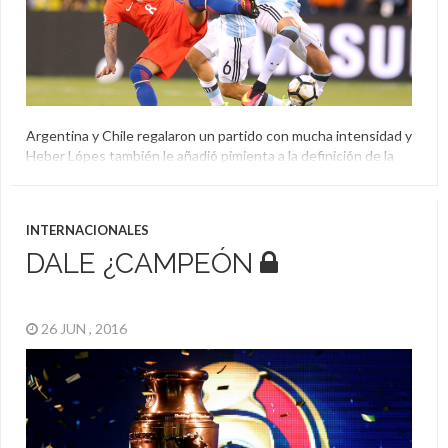
Argentina y Chile regalaron un partido con mucha intensidad y
Heber Lópes también le añadió pimienta a la definición de la
Copa América Centenario. Repasá los mejores momentos:
Argentina
,
Chile
,
Copa América Centenario
,
El Aguante
,
Final
INTERNACIONALES
DALE ¿CAMPEÓN
26 JUN , 2016