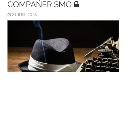
COMPAÑERISMO
21 JUN , 2016
Dos goles necesitaba Aleksandr Kokorin en la Eurocopa para
conseguir 16 horas de compañía de una reconocida actriz de
películas para adultos. El Profesor Hermes J. Sanabria cuenta
el desenlace de esta historia en la que faltó compañerismo o
hubo mucha envidia.
INTERNACIONALES
Copa América Centenario
,
El Rincón De Las Arañas
,