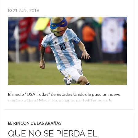
21 JUN , 2016
El medio “USA Today” de Estados Unidos le puso un nuevo
nombre a Lionel Messi, los usuarios de Twitter no se lo
perdonaron y estallaron los memes en forma de burla.
Copa América Centenario
,
Leonardo
,
Lionel Messi
,
USA
Today
EL RINCÓN DE LAS ARAÑAS
QUE NO SE PIERDA EL