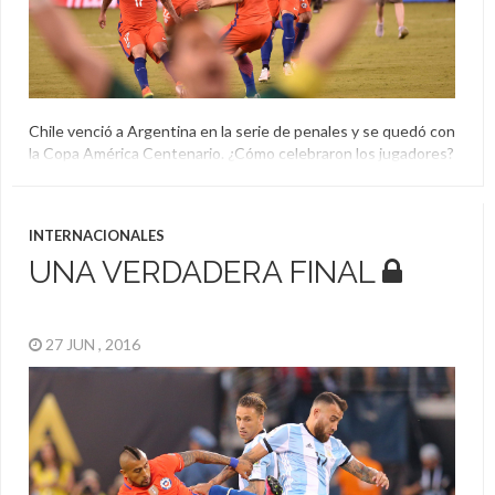
Chile venció a Argentina en la serie de penales y se quedó con
la Copa América Centenario. ¿Cómo celebraron los jugadores?
¿Qué hizo Lionel Messi? Miralo en esta galería.
Argentina
,
Chile
,
Copa América Centenario
,
El Aguante
INTERNACIONALES
UNA VERDADERA FINAL
27 JUN , 2016