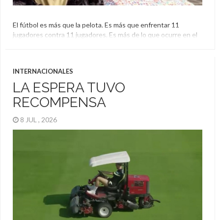
El fútbol es más que la pelota. Es más que enfrentar 11
jugadores contra 11 jugadores. Es más de lo que ocurre en el
terreno de juego. En época de Mundial, todo el mundo está
fanatizado, pero también dice presente el furor del álbum.
¿Cómo un hizo un hincha para unir las dos pasiones? De […]
INTERNACIONALES
LA ESPERA TUVO
RECOMPENSA
8 JUL , 2026