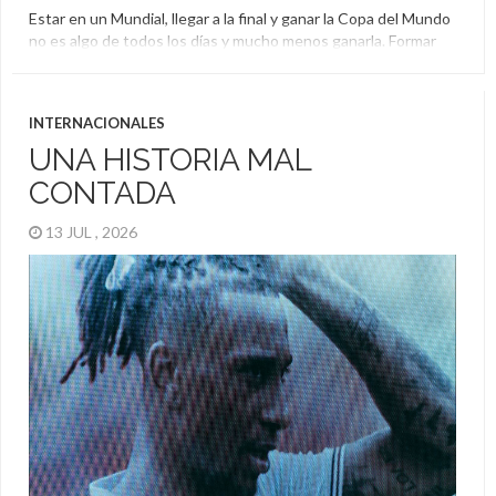
Estar en un Mundial, llegar a la final y ganar la Copa del Mundo
no es algo de todos los días y mucho menos ganarla. Formar
parte de la delegación que conquista ese título es para
privilegiados y uno de ellos es Antonio Fernández. Como su
nombre lo delata, Antonio es español y estuvo en […]
INTERNACIONALES
UNA HISTORIA MAL
CONTADA
13 JUL , 2026