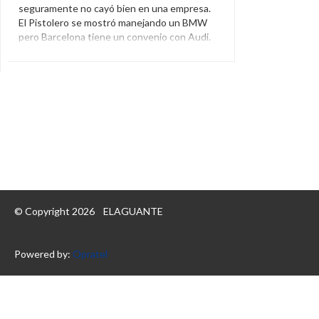
seguramente no cayó bien en una empresa.
El Pistolero se mostró manejando un BMW
pero Barcelona tiene un convenio con Audi.
Audi
,
Auto
,
BMW
,
Luis Suárez
,
Twitter
© Copyright 2026
ELAGUANTE
Powered by:
Opratel