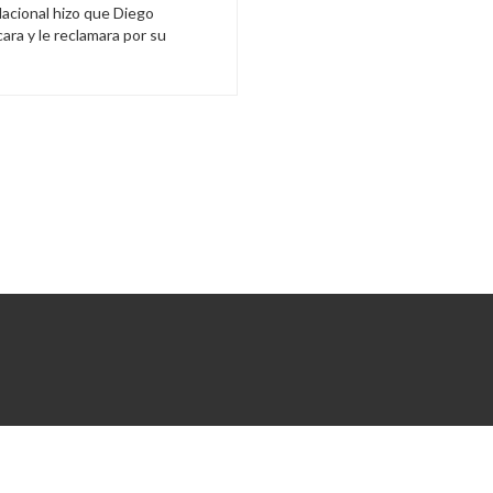
Nacional hizo que Diego
ara y le reclamara por su
nta
,
Festejo
,
Intermedio
,
era
,
Juventud
,
Nacional