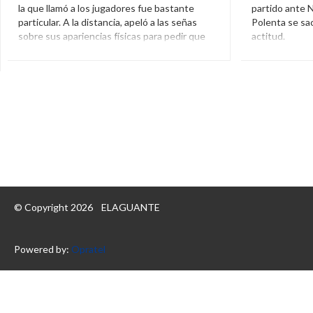
la que llamó a los jugadores fue bastante
partido ante 
particular. A la distancia, apeló a las señas
Polenta se sac
sobre sus apariencias físicas para pedir que
actitud.
manden a determinados jugadores.
Diego Pole
Cambios
,
Cerro
,
Intermedio
,
Martín
Jordan Mosqu
Lasarte
,
Nacional
,
Señas
© Copyright 2026
ELAGUANTE
Powered by:
Opratel