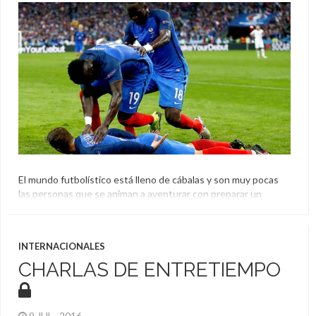
El mundo futbolístico está lleno de cábalas y son muy pocas
las personas que se animan a aventurar con preparar un
festejo antes de conseguir el título. La selección de Francia
parece no ser una de estas, ya que filmaron como trasladaban
el ómnibus que usarán si se consagran esta tarde.
INTERNACIONALES
El Aguante
,
Eurocopa
,
Final
,
Francia
,
Portugal
CHARLAS DE ENTRETIEMPO
9 JUL , 2016