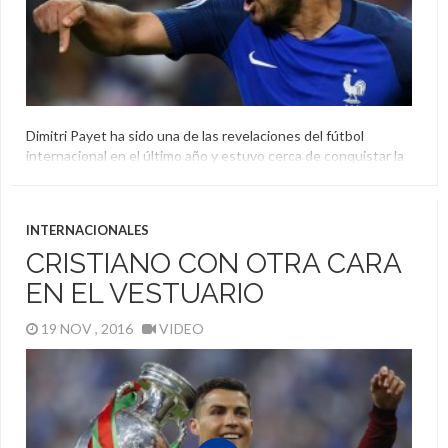
Dimitri Payet ha sido una de las revelaciones del fútbol
internacional en el último año y estuvo cerca de conquistar la
Euro con Francia pero se la quedó Portugal. Por este partido y
esa frustración existe una prohibición para sus hijos dentro de
su casa: no se puede nombrar a un jugador.
INTERNACIONALES
Dimitri Payet
,
Hijos
,
Nombre
,
Portugal
CRISTIANO CON OTRA CARA
EN EL VESTUARIO
19 NOV , 2016
VIDEO