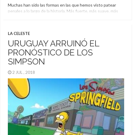
Muchas han sido las formas en las que hemos visto patear
penales a lo largo de la historia. Más fuerte, más suave, más
arriba, más abajo, picándola o rompiendo redes de un
bombazo. Lo cierto es que pocas como la que se dio en la B de
Portugal. Jugaban Feirense y Leixoes y Jardel tuvo […]
LA CELESTE
Portugal
URUGUAY ARRUINÓ EL
PRONÓSTICO DE LOS
SIMPSON
2 JUL , 2018