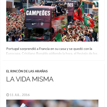
Portugal sorprendió a Francia en su casa y se quedó con la
Eurocopa. Cristiano Ronaldo pidiendo la hora, el festejo de los
jugadores, el recibimiento especial al avión y la llegada en
ómnibus, entre otras imágenes destacadas:
El Aguante
,
Eurocopa
,
Final
,
Francia
,
Portugal
EL RINCÓN DE LAS ARAÑAS
LA VIDA MISMA
11 JUL , 2016