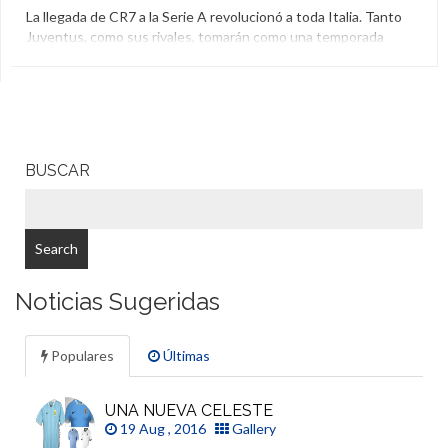
La llegada de CR7 a la Serie A revolucionó a toda Italia. Tanto
Juventus, como sus rivales, tomarán como una temporada
especial la 2018/2019 ya que uno de los mejores jugadores
del mundo se sumó a una liga italiana que muchos
consideraban en decadencia y que podría repuntar con el
arribo del luso. Lo cierto […]
Cristiano Ronaldo
,
Ronaldo Vieira
,
Sampdoria
,
Serie A
BUSCAR
Noticias Sugeridas
Populares
Últimas
UNA NUEVA CELESTE
19 Aug , 2016
Gallery