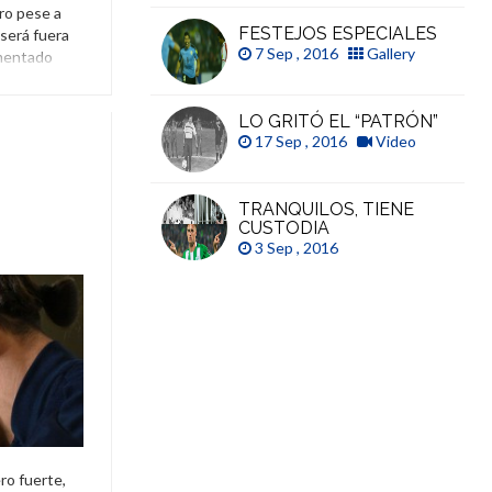
ro pese a
FESTEJOS ESPECIALES
 será fuera
7 Sep , 2016
Gallery
imentado
ionado y
que
LO GRITÓ EL “PATRÓN”
ostró sus
17 Sep , 2016
Video
TRANQUILOS, TIENE
CUSTODIA
3 Sep , 2016
ro fuerte,