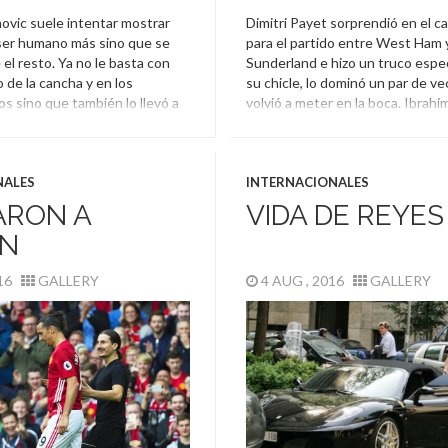
movic suele intentar mostrar
Dimitri Payet sorprendió en el 
ser humano más sino que se
para el partido entre West Ham 
el resto. Ya no le basta con
Sunderland e hizo un truco espec
 de la cancha y en los
su chicle, lo dominó un par de ve
s sino que también lo llevó a
volvió a meter en la boca. Ibrahim
e fin de año.
ya lo habían hecho.
,
Festejo
,
Navidad
,
Zlatan
Chicle
,
Dimitri Payet
,
Mesut Oz
Zlatan Ibrahimovic
NALES
INTERNACIONALES
ARON A
VIDA DE REYES
AN
016
GALLERY
4 AUG , 2016
GALLERY