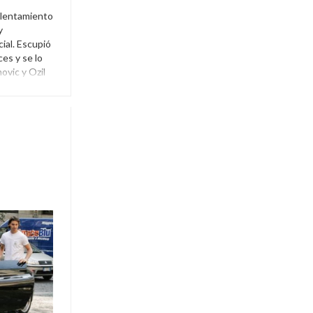
calentamiento
y
ial. Escupió
ces y se lo
ovic y Ozil
il
,
Truco
,