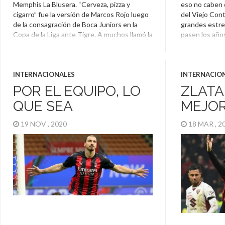
Memphis La Blusera. “Cerveza, pizza y
eso no caben 
cigarro” fue la versión de Marcos Rojo luego
del Viejo Con
de la consagración de Boca Juniors en la
grandes estre
Copa de la Liga ante Tigre. A muchos llamó la
pasen los año
atención cuando se vio al futbolista xeneize
Ibrahimovic. E
en el medio del campo de juego con […]
años y actual
gran capacidad
Marcos Rojo
,
Zlatan Ibrahimovic
festejo […]
INTERNACIONALES
INTERNACIO
POR EL EQUIPO, LO
ZLATA
Zlatan Ibra
QUE SEA
MEJOR
19 NOV , 2020
18 MAR , 