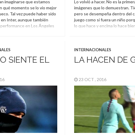
an imaginarse que estamos
Lo volvió a hacer. No es la primer
n qué momento se lo vio mejor
imágenes que lo demuestran. Ti
ueco. Tal vez puede haber sido
pero se desempeña dentro del 
 en Inter, aunque también
juego como si fuera un niño porq
 performance en Los Ángeles
lo que hace y encima lo hace bie
das maneras, en esta ocasión
hablando de Zlatan Ibrahimovic q
blando de lo que hizo dentro
dormir la pelota en el hombro […]
o por […]
Zlatan Ibrahimovic
NALES
INTERNACIONALES
himovic
NO SIENTE EL
LA HACEN DE
016
23 OCT , 2016