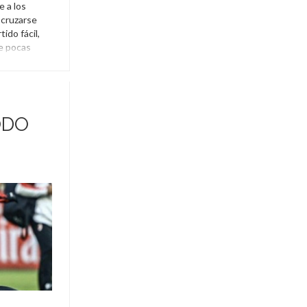
e a los
 cruzarse
ido fácil,
e pocas
ante del
e la […]
ODO