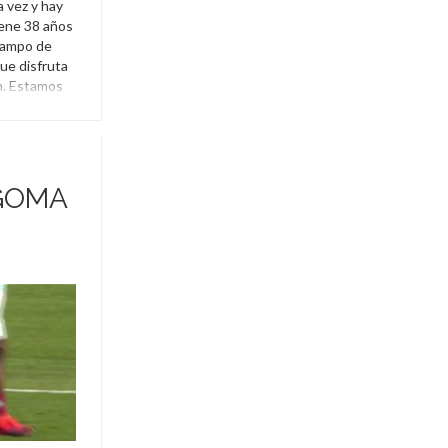
a vez y hay
ene 38 años
campo de
ue disfruta
n. Estamos
ue volvió a
 GOMA