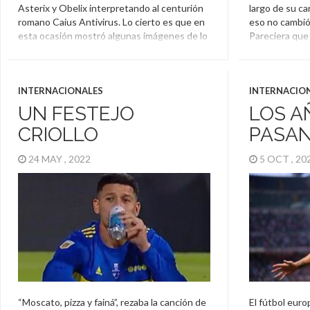
Asterix y Obelix interpretando al centurión
largo de su ca
romano Caius Antivirus. Lo cierto es que en
eso no cambió.
esta ocasión mostró algunas imágenes de lo
Pareciera que
que tuvo que hacer y lo cierto que no sería
carrera el fut
extraño verlo en un futuro en alguna película
picante y sus 
de acción… Ver […]
posteriores […
INTERNACIONALES
INTERNACIO
Zlatan Ibrahimovic
Zlatan Ibra
UN FESTEJO
LOS A
CRIOLLO
PASAN
24 MAY , 2022
5 OCT , 2
“Moscato, pizza y fainá”, rezaba la canción de
El fútbol euro