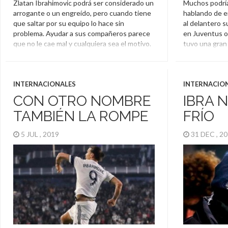
Zlatan Ibrahimovic podrá ser considerado un
Muchos podrí
arrogante o un engreído, pero cuando tiene
hablando de e
que saltar por su equipo lo hace sin
al delantero s
problema. Ayudar a sus compañeros parece
en Juventus o
que no le cae mal y cualquiera sea el motivo.
tuvo una gran
El sueco lo dejó en claro en las últimas horas
Galaxy. De to
cuando les hizo un regalo especial a varios
no estamos ha
[…]
del campo, sin
INTERNACIONALES
INTERNACIO
Zlatan Ibrahimovic
Zlatan Ibra
CON OTRO NOMBRE
IBRA 
TAMBIÉN LA ROMPE
FRÍO
5 JUL , 2019
31 DEC , 2