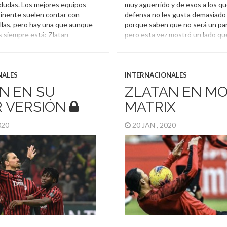
dudas. Los mejores equipos
muy aguerrido y de esos a los qu
tinente suelen contar con
defensa no les gusta demasiado
llas, pero hay una que aunque
porque saben que no será un part
s siempre está: Zlatan
pero esta vez mostró un lado qu
l delantero sueco cumplió 40
veces se ve de él. Es que el atac
mente sigue defendiendo, con
Milan retornó a la convocatoria d
, la camiseta del Milan. Ante el
Zlatan Ibrahimovic
NALES
INTERNACIONALES
N EN SU
ZLATAN EN M
himovic
 VERSIÓN
MATRIX
2020
20 JAN , 2020