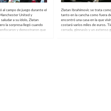
tó al campo de juego durante el
Zlatan Ibrahimovic se trata com
 Manchester United y
tanto en la cancha como fuera de
 saludar a su ídolo, Zlatan
encontró una casa en la que vivir
ero la sorpresa llegó cuando
costará varios miles de euros. Ti
o enfocaron y demostraron que
cerrada, gimnasio y un extenso g
ático era casi su gemelo.
guardar su lujosa flota de autos.
ncha
,
Invasión
,
Zlatan
Autos
,
Casa
,
El Aguante
,
Manc
Mansión
,
Zlatan Ibrahimovic