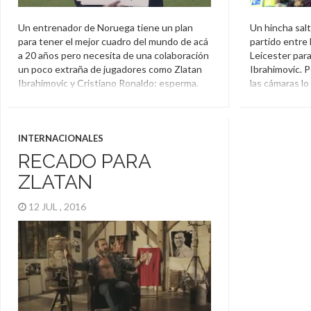
Un entrenador de Noruega tiene un plan
Un hincha sal
para tener el mejor cuadro del mundo de acá
partido entre
a 20 años pero necesita de una colaboración
Leicester para
un poco extraña de jugadores como Zlatan
Ibrahimovic. P
Ibrahimovic y Cristiano Ronaldo: esperma.
las cámaras l
más que un fan
Cristiano Ronaldo
,
Esperma
,
Noruega
,
Zlatan Ibrahimovic
Gemelo
,
Hi
Ibrahimovic
INTERNACIONALES
RECADO PARA
ZLATAN
12 JUL , 2016