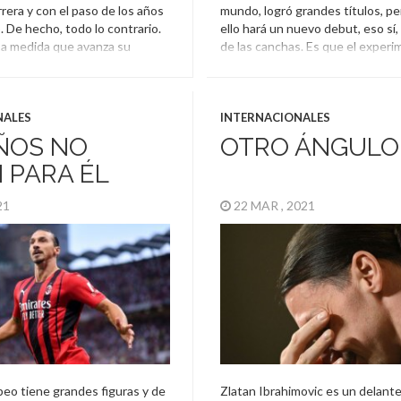
rrera y con el paso de los años
mundo, logró grandes títulos, pe
 De hecho, todo lo contrario.
ello hará un nuevo debut, eso sí,
 a medida que avanza su
de las canchas. Es que el exper
bolista sueco se pone más
delantero, que se encuentra les
últimas declaraciones
recuperando de una operación, 
]
considera no lo hará retirarse, m
dotes de […]
NALES
INTERNACIONALES
himovic
ÑOS NO
OTRO ÁNGULO
Zlatan Ibrahimovic
 PARA ÉL
021
22 MAR , 2021
peo tiene grandes figuras y de
Zlatan Ibrahimovic es un delante