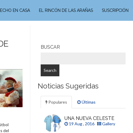
ECHO EN CASA
EL RINCÓN DE LAS ARAÑAS
SUSCRIPCIÓN
DE
BUSCAR
Noticias Sugeridas
Populares
Últimas
UNA NUEVA CELESTE
19 Aug , 2016
Gallery
útbol
s del