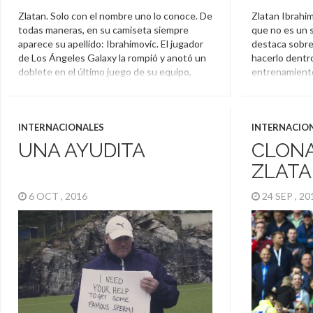
Zlatan. Solo con el nombre uno lo conoce. De
Zlatan Ibrahi
todas maneras, en su camiseta siempre
que no es un 
aparece su apellido: Ibrahimovic. El jugador
destaca sobre 
de Los Ángeles Galaxy la rompió y anotó un
hacerlo dentro
doblete en el último juego de su equipo,
entrenamiento
pero con una particularidad. The lad's not
los festejos d
bad either.
But we can't seem to
Año Nuevo
find #Irbahimovic […]
Ibrahimovic
INTERNACIONALES
INTERNACIO
Zlatan Ibrahimovic
UNA AYUDITA
CLON
ZLAT
6 OCT , 2016
24 SEP , 2