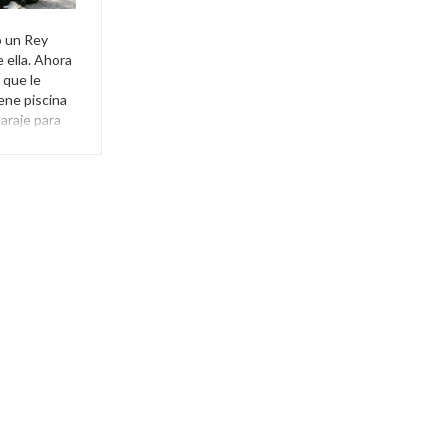
o un Rey
 ella. Ahora
 que le
ene piscina
araje para
hester
,