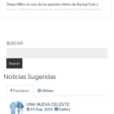
Diego Milito es uno de los grandes ídolos de Racing Club y
tras su retiro las muestras de amor se han hecho frecuentes.
Pero este sábado en Avellaneda el gesto fue relevante: los
hinchas de la Academia nombraron una calle en su honor.
Avellaneda
,
Calle
,
Diego Milito
,
El Aguante
,
Racing Club
BUSCAR
Noticias Sugeridas
Populares
Últimas
UNA NUEVA CELESTE
19 Aug , 2016
Gallery