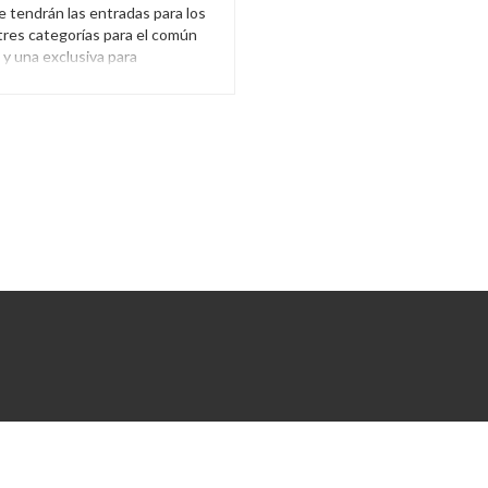
e tendrán las entradas para los
tres categorías para el común
 y una exclusiva para
 Rusia.
,
Entradas
,
Mundial Rusia 2018
,