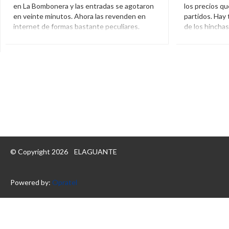
en La Bombonera y las entradas se agotaron
los precios qu
en veinte minutos. Ahora las revenden en
partidos. Hay 
internet de formas bastante peculiares.
de los hinchas
residentes en
Argentina
,
Entradas
,
La Bombonera
,
Perú
,
Reventa
El Aguante
Precio
© Copyright 2026
ELAGUANTE
Powered by:
Opratel