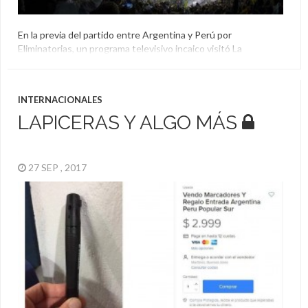
En la previa del partido entre Argentina y Perú por
Eliminatorias, un programa televisivo incaico visitó La
Bombonera para vivir la experiencia que tendrán los jugadores
este jueves… y los resultados no fueron muy positivos.
Argentina
,
Eliminatorias
,
La Bombonera
,
Perú
INTERNACIONALES
LAPICERAS Y ALGO MÁS
27 SEP , 2017