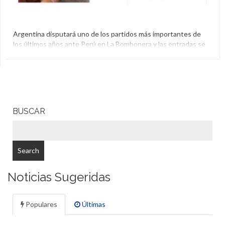
Argentina disputará uno de los partidos más importantes de
los últimos años ante Perú en La Bombonera y las entradas se
agotaron en veinte minutos. Ahora las revenden en internet
de formas bastante peculiares.
Argentina
,
Entradas
,
La Bombonera
,
Perú
,
Reventa
BUSCAR
Noticias Sugeridas
Populares
Últimas