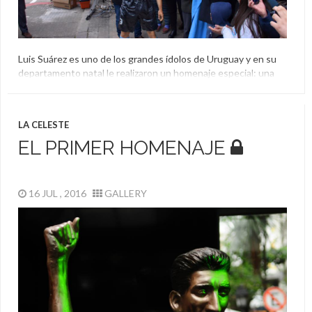
Luis Suárez es uno de los grandes ídolos de Uruguay y en su
departamento natal le realizaron un homenaje especial: una
estatua tamaño real. El delantero agradeció el gesto en un
video que envió y se proyectó en la ceremonia.
El Aguante
,
Estatua
,
Luis Suárez
,
Salto
LA CELESTE
EL PRIMER HOMENAJE
16 JUL , 2016
GALLERY