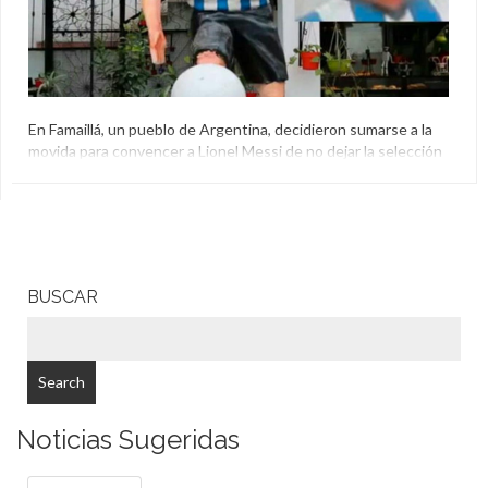
En Famaillá, un pueblo de Argentina, decidieron sumarse a la
movida para convencer a Lionel Messi de no dejar la selección
pero no fueron muy exitosos. Hicieron una estatua poco
parecida y que generó una lluvia de memes.
Argentina
,
El Aguante
,
Estatua
,
Lionel Messi
BUSCAR
Noticias Sugeridas