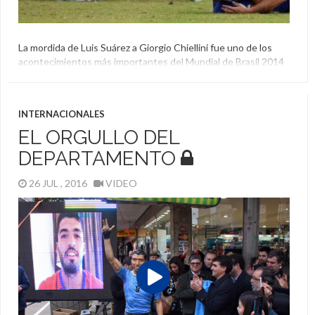
La mordida de Luis Suárez a Giorgio Chiellini fue uno de los
acontecimientos más importantes del Mundial de Brasil 2014
y todavía hoy se lo recuerdan. Ahora hicieron una estatua
tamaño real que representa a los dos jugadores en ese
momento.
INTERNACIONALES
Estatua
,
Giorgio Chiellini
,
Italia
,
Luis Suárez
,
Uruguay
EL ORGULLO DEL
DEPARTAMENTO
26 JUL , 2016
VIDEO