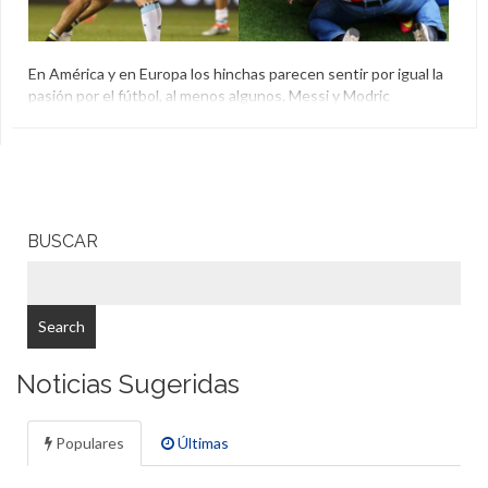
En América y en Europa los hinchas parecen sentir por igual la
pasión por el fútbol, al menos algunos. Messi y Modric
metieron golazos y los fanáticos no se aguantaron las ganas,
saltaron a la cancha y se abrazaron a sus ídolos. Conocé ambas
historias:
Argentina
,
Croacia
,
Fanáticos
,
Lionel Messi
,
Luka Modric
BUSCAR
Noticias Sugeridas
Populares
Últimas