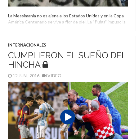
La Messimanía no es ajena a los Estados Unidos y en la Copa
América Centenario se vive a flor de piel. La “Pulga” impuso la
moda de la barba, seduce hasta a los policías e hizo que
guardarán una silla en la que comió en un restaurante como
objeto histórico.
INTERNACIONALES
Argentina
,
Copa América Centenario
,
Fanáticos
,
Lionel
CUMPLIERON EL SUEÑO DEL
Messi
HINCHA
12 JUN , 2016
VIDEO