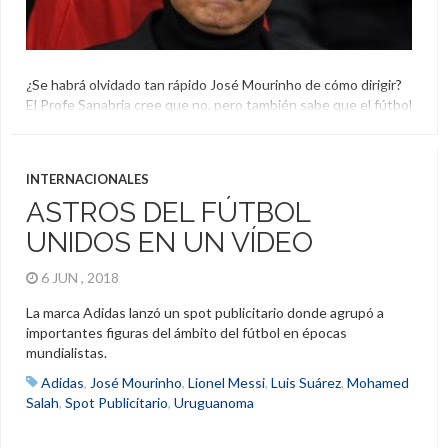
¿Se habrá olvidado tan rápido José Mourinho de cómo dirigir?
El Profe Sanabria cree que no, pero también sabe que el fútbol
es muy vertiginoso y no espera por nadie. Ni por los
especiales.
Directores Técnicos
,
José Mourinho
,
Manchester United
,
INTERNACIONALES
Prof. Hermes J. Sanabria
ASTROS DEL FÚTBOL
UNIDOS EN UN VÍDEO
6 JUN , 2018
La marca Adidas lanzó un spot publicitario donde agrupó a
importantes figuras del ámbito del fútbol en épocas
mundialistas.
Adidas
,
José Mourinho
,
Lionel Messi
,
Luis Suárez
,
Mohamed
Salah
,
Spot Publicitario
,
Uruguanoma