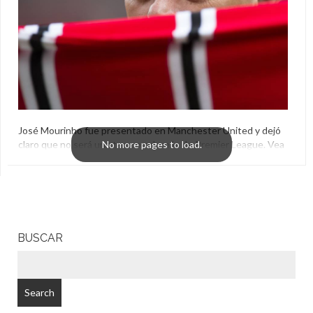
José Mourinho fue presentado en Manchester United y dejó
claro que no será una temporada más de Premier League. Vea
como Guardiola, Giggs y Wenger, entre otros, se llevaron
algunas críticas.
El Aguante
,
José Mourinho
,
Manchester United
,
Old
Trafford
BUSCAR