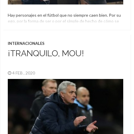
Hay personajes en el fútbol que no siempre caen bien. Por su
ego, por la forma de ser o por el simple de hecho de cómo se
muestran ante los demás. En ese grupo podrían entrar varios
y uno de ellos es José Mourinho. El entrenador portugués a
veces tiene reacciones que llaman la atención, […]
INTERNACIONALES
José Mourinho
,
Tottenham
¡TRANQUILO, MOU!
4 FEB , 2020