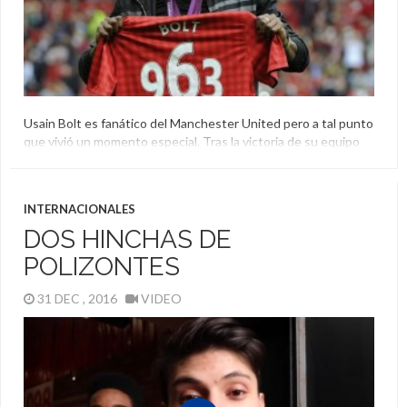
Usain Bolt es fanático del Manchester United pero a tal punto
que vivió un momento especial. Tras la victoria de su equipo
ante Middlesbrough llamó a un programa partidario para dar su
opinión y no le creyeron, hasta que envió un mensaje de
Twitter.
INTERNACIONALES
Llamada
,
Manchester United
,
Usain Bolt
DOS HINCHAS DE
POLIZONTES
31 DEC , 2016
VIDEO