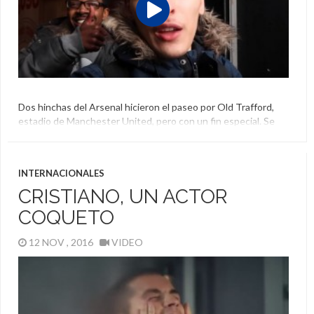
Dos hinchas del Arsenal hicieron el paseo por Old Trafford,
estadio de Manchester United, pero con un fin especial. Se
escondieron en un baño, pasaron una riesgosa noche pero
cumplieron el objetivo de ver el partido entre ambos equipos
al otro día y sin pagar.
INTERNACIONALES
Arsenal
,
Hinchas
,
Manchester United
,
Old Trafford
CRISTIANO, UN ACTOR
COQUETO
12 NOV , 2016
VIDEO