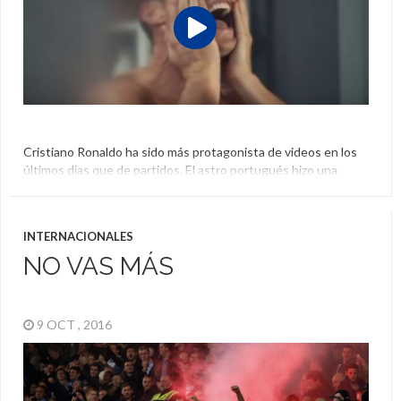
Cristiano Ronaldo ha sido más protagonista de videos en los
últimos días que de partidos. El astro portugués hizo una
parodia de la película “Mi pobre angelito” y también del nuevo
desafío en redes sociales. Además un excompañero del
Manchester reveló que es un poco coqueto de más.
INTERNACIONALES
Cristiano Ronaldo
,
Manchester United
,
Mi Pobre Angelito
NO VAS MÁS
9 OCT , 2016