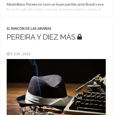
Maximiliano Pereira no tuvo un buen partido ante Brasil y eso
le costó salir del equipo, pero en el entrenamiento previo al
juego ante Perú anotó de tijera y mostró su calidad como
futbolista.
Eliminatorias
,
Fútbol Informal
,
Maximiliano Pereira
,
Perú
,
EL RINCÓN DE LAS ARAÑAS
Uruguay
PEREIRA Y DIEZ MÁS
9 JUN , 2016