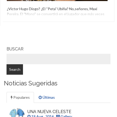
¿Victor Hugo Diogo? ¿El “Peta” Ubiña? No,señores, Maxi
Pereira. El “Mono” se convertirá en el jugador que más veces
vistió la malla celeste ante Venezuela y el Profesor Hermes J.
Sanabria da su opinión.
Copa América Centenario
,
Hermes J. Sanabria
,
Maximiliano
Pereira
,
Uruguay
BUSCAR
Noticias Sugeridas
Populares
Últimas
UNA NUEVA CELESTE
19 Aug , 2016
Gallery