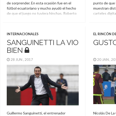
de sorprender. En esta ocasión fue en el
punto de que l
fútbol ecuatoriano y mucho ayudó el hecho
muestran dist
de que el juego no tuviera hinchas. Roberto
carteles digit
Ordoñez, del Manta, creo sus propios
esta ocasión,
hinchas y lo hizo él mismo. […]
la pelota lleg
particular y a
Ecuador
,
Manta
INTERNACIONALES
EL RINCÓN D
Ecuador
SANGUINETTI LA VIO
GUSTO
BIEN
28 JUN , 2017
20 JAN , 2
Guillermo Sanguinetti, el entrenador
Nicolás De La 