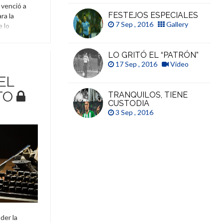
 venció a
FESTEJOS ESPECIALES
ra la
7 Sep , 2016
Gallery
e lo
tar en un
LO GRITÓ EL “PATRÓN”
rú
,
Velorio
17 Sep , 2016
Video
EL
TO
TRANQUILOS, TIENE
CUSTODIA
3 Sep , 2016
der la