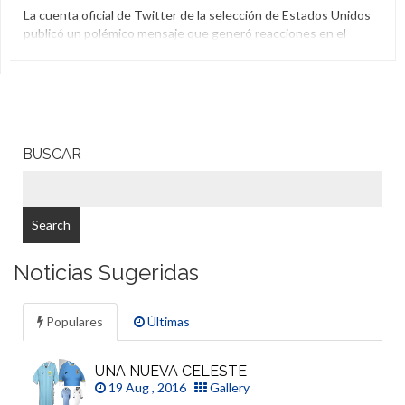
La cuenta oficial de Twitter de la selección de Estados Unidos
publicó un polémico mensaje que generó reacciones en el
público deportivo, entre ellas muchos enojos.
Copa América Centenario
,
Estados Unidos
,
Semifinales
,
Twitter
BUSCAR
Noticias Sugeridas
Populares
Últimas
UNA NUEVA CELESTE
19 Aug , 2016
Gallery