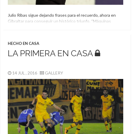
Julio Ribas sigue dejando frases para el recuerdo, ahora en
Gibraltar para conseguir un histórico triunfo. “Máquinas
somos, ¡Máquinas!”, le dijo el DT a sus jugadores. Repasá esta
y otras frases para el recuerdo.
Aliento
,
Charla Técnica
,
El Aguante
,
Gibraltar
,
Julio Ribas
HECHO EN CASA
LA PRIMERA EN CASA
14 JUL , 2016
GALLERY