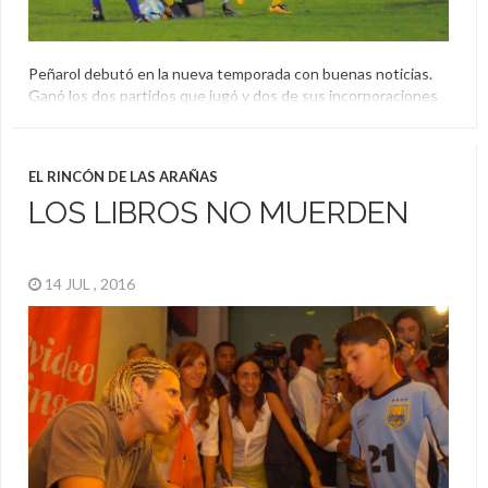
Peñarol debutó en la nueva temporada con buenas noticias.
Ganó los dos partidos que jugó y dos de sus incorporaciones
anotaron: Nicolás Dibble y Juan Boselli. Mirá una galería del
partido:
Amistoso
,
El Aguante
,
Maldonado
,
Peñarol
,
Pretemporada
EL RINCÓN DE LAS ARAÑAS
LOS LIBROS NO MUERDEN
14 JUL , 2016