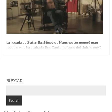
La llegada de Zlatan Ibrahimovic a Manchester generó gran
revuelo y no ha acabado. Eric Cantona, icono del club, le envió
un mensaje especial en el que le detalla algunos puntos.
El Aguante
,
Eric Cantona
,
Inglaterra
,
Manchester United
,
Zlatan Ibrahimovic
BUSCAR