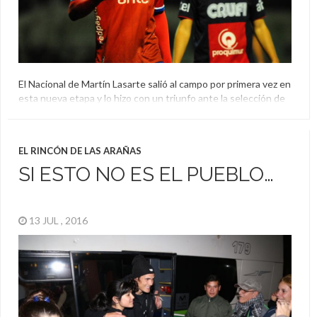
El Nacional de Martín Lasarte salió al campo por primera vez en
esta nueva etapa y lo hizo con un triunfo ante la selección de
Canelones. Mirá una galería del encuentro:
Amistoso
,
Canelones
,
El Aguante
,
Nacional
,
Pretemporada
EL RINCÓN DE LAS ARAÑAS
SI ESTO NO ES EL PUEBLO…
13 JUL , 2016