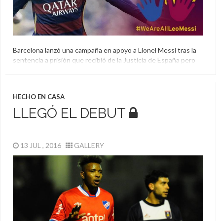
Barcelona lanzó una campaña en apoyo a Lionel Messi tras la
sentencia a prisión que recibió de la Justicia de España pero
muchas personas se levantaron en contra.
Apoyo
,
Barcelona
,
El Aguante
,
Fraude Fiscal
,
Lionel Messi
HECHO EN CASA
LLEGÓ EL DEBUT
13 JUL , 2016
GALLERY